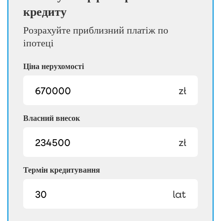
кредиту
Розрахуйте приблизний платіж по
іпотеці
Ціна нерухомості
zł
Власний внесок
zł
Термін кредитування
lat