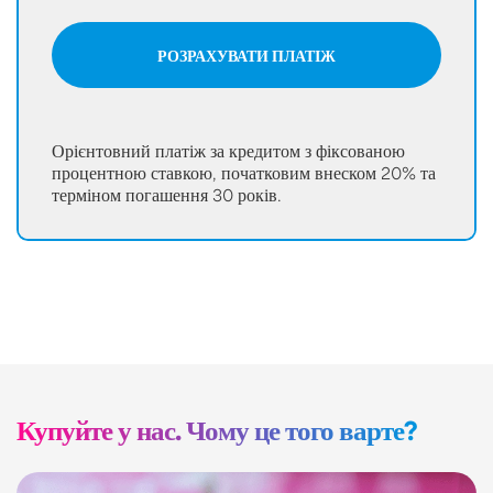
РОЗРАХУВАТИ ПЛАТІЖ
Орієнтовний платіж за кредитом з фіксованою
процентною ставкою, початковим внеском 20% та
терміном погашення 30 років.
Купуйте у нас. Чому це того варте?