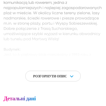
komunikacją lub rowerem; jedna z
najpopularniejszych i najlepiej zagospodarowanych
plaż w mieście. W okolicy liczne tereny zielone, lasy
nadmorskie, ścieżki rowerowe i piesze prowadzące
m.in. w stronę plaży, portu i Wyspy Sobieszewskiej.
Dobre połączenie z Trasą Sucharskiego,
umożliwiające szybki wyjazd w kierunku obwodnicy
lub tunelu pod Martwą Wisłą!
Budynek:
Jest to 4-piętrowy blok mieszkalny z 1993 roku z
ogrzewaniem miejskim. Budynek wygląda bardzo
świeżo i nie wymaga żadnych remontów. Aktualnie
w planach spółdzielni jest remont klatki schodowej.
Przed budynkiem znajdują się ogólnodostępne
РОЗГОРНУТИ ОПИС
miejsca postojowe.
Mieszkanie:
Mieszkanie o powierzchni 55,5 m² z dużym balkonem
Детальні дані
oraz piwnicą ok. 10 m², położone na 4/4 piętrze. Lokal