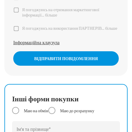
Я погоджуюсь на отримання маркетингової
інформації...
більше
Я погоджуюсь на використання ПАРТНЕРІВ...
більше
Інформаційна клаузула
ВІДПРАВИТИ ПОВІДОМЛЕННЯ
Інші форми покупки
Маю на обмін
Маю до розрахунку