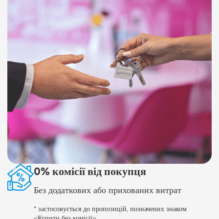
0% комісії від покупця
Без додаткових або прихованих витрат
* застосовується до пропозицій, позначених знаком
«Купити без комісії»