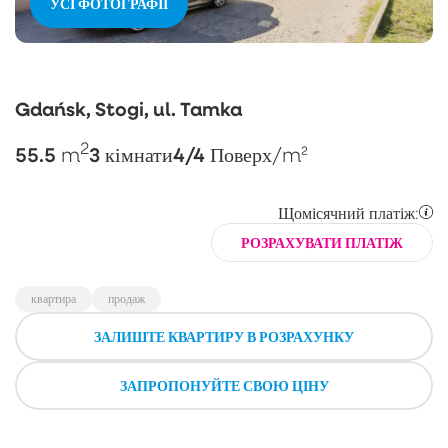
УСІ ФОТОГРАФІЇ
Gdańsk, Stogi, ul. Tamka
2
55.5
3
4/4
m
кімнати
Поверх
/m²
Щомісячний платіж:
РОЗРАХУВАТИ ПЛАТІЖ
квартира
продаж
ЗАЛИШТЕ КВАРТИРУ В РОЗРАХУНКУ
ЗАПРОПОНУЙТЕ СВОЮ ЦІНУ