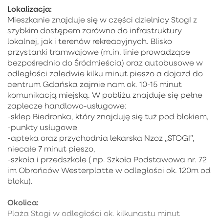
Lokalizacja:
Mieszkanie znajduje się w części dzielnicy StogI z
szybkim dostępem zarówno do infrastruktury
lokalnej, jak i terenów rekreacyjnych. Blisko
przystanki tramwajowe (m.in. linie prowadzące
bezpośrednio do Śródmieścia) oraz autobusowe w
odległości zaledwie kilku minut pieszo a dojazd do
centrum Gdańska zajmie nam ok. 10-15 minut
komunikacją miejską. W pobliżu znajduje się pełne
zaplecze handlowo-usługowe:
-sklep Biedronka, który znajduję się tuż pod blokiem,
-punkty usługowe
-apteka oraz przychodnia lekarska Nzoz „STOGI”,
niecałe 7 minut pieszo,
-szkoła i przedszkole ( np. Szkoła Podstawowa nr. 72
im Obrońców Westerplatte w odległości ok. 120m od
bloku).
Okolica:
Plaża Stogi w odległości ok. kilkunastu minut