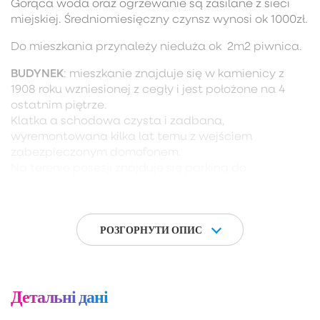
Gorąca woda oraz ogrzewanie są zasilane z sieci
miejskiej. Średniomiesięczny czynsz wynosi ok 1000zł.
Do mieszkania przynależy nieduża ok 2m2 piwnica.
BUDYNEK
: mieszkanie znajduje się w kamienicy z
1908 roku wzniesionej z cegły i jest położone na 4
ostatnim piętrze.
Klatka a schodowa czysta i zadbana,
wyremontowana kilka lat temu z wejściem
zabezpieczonym domofonem.
Na terenie posesji znajduje się parking do
wyłącznego użytku przez mieszkańców.
LOKALIZACJA
: mieszkanie znajduje się w gdańskiej
dzielnicy Śródmieście – w bliskim sąsiedztwie
РОЗГОРНУТИ ОПИС
Wyspy Spichrzów. Towarzysząca zabudowa to
kamienice, apartamentowce, a także i bloki. W
pobliżu pełna infrastruktura handlowo-usługowa,
dyskont spożywczy, apteki, mniejsze sklepy
Детальні дані
spożywcze i specjalistyczne, punkty usługowe o