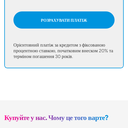
РОЗРАХУВАТИ ПЛАТІЖ
Орієнтовний платіж за кредитом з фіксованою
процентною ставкою, початковим внеском 20% та
терміном погашення 30 років.
Купуйте у нас. Чому це того варте?