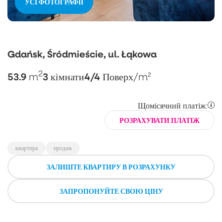
УСІ ФОТОГРАФІЇ
Gdańsk, Śródmieście, ul. Łąkowa
2
53.9
3
4/4
m
кімнати
Поверх
/m²
Щомісячний платіж:
РОЗРАХУВАТИ ПЛАТІЖ
квартира
продаж
ЗАЛИШТЕ КВАРТИРУ В РОЗРАХУНКУ
ЗАПРОПОНУЙТЕ СВОЮ ЦІНУ