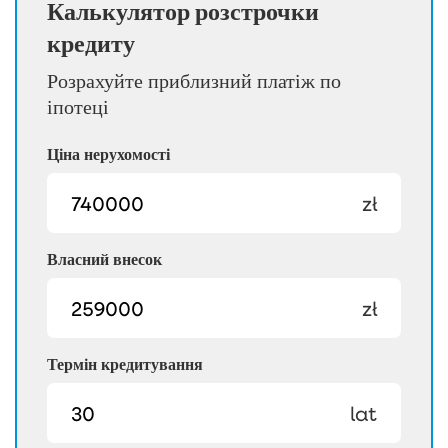
Калькулятор розстрочки
кредиту
Розрахуйте приблизний платіж по
іпотеці
Ціна нерухомості
zł
Власний внесок
zł
Термін кредитування
lat