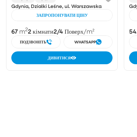
Gdynia, Działki Leśne, ul. Warszawska
Gdy
ЗАПРОПОНУВАТИ ЦІНУ
2
67
2
2/4
54
m
кімнати
Поверх
/m²
ПОДЗВОНІТЬ
WHATSAPP
ДИВИТИСЯ