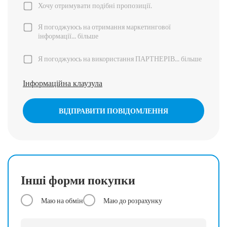
Хочу отримувати подібні пропозиції.
Я погоджуюсь на отримання маркетингової
інформації...
більше
Я погоджуюсь на використання ПАРТНЕРІВ...
більше
Інформаційна клаузула
ВІДПРАВИТИ ПОВІДОМЛЕННЯ
Інші форми покупки
Маю на обмін
Маю до розрахунку