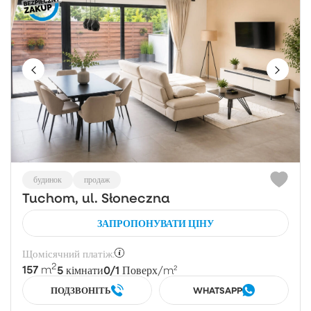
будинок
продаж
Tuchom, ul. Słoneczna
ЗАПРОПОНУВАТИ ЦІНУ
Щомісячний платіж:
2
157
5
0/1
m
кімнати
Поверх
/m²
ПОДЗВОНІТЬ
WHATSAPP