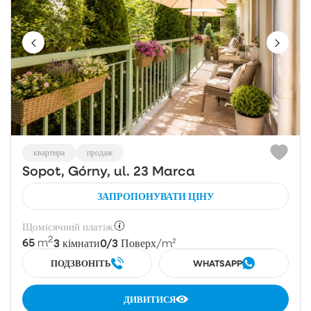
квартира
продаж
Sopot, Górny, ul. 23 Marca
ЗАПРОПОНУВАТИ ЦІНУ
Щомісячний платіж:
2
65
3
0/3
m
кімнати
Поверх
/m²
ПОДЗВОНІТЬ
WHATSAPP
ДИВИТИСЯ