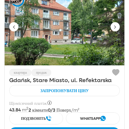
квартира
продаж
Gdańsk, Stare Miasto, ul. Refektarska
ЗАПРОПОНУВАТИ ЦІНУ
Щомісячний платіж:
2
43.84
2
0/3
m
кімнати
Поверх
/m²
ПОДЗВОНІТЬ
WHATSAPP