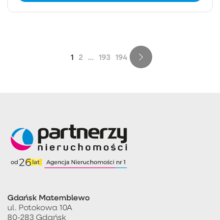
1
2
...
193
194
Gdańsk Matemblewo
ul. Potokowa 10A
80-283 Gdańsk