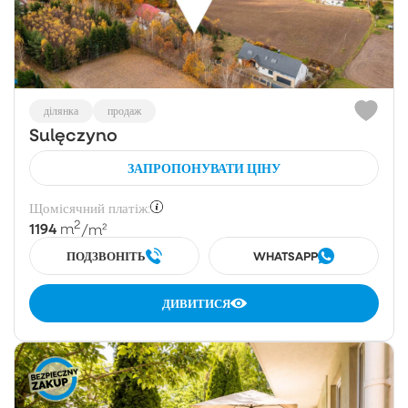
ділянка
продаж
Sulęczyno
ЗАПРОПОНУВАТИ ЦІНУ
Щомісячний платіж:
2
1194
m
/m²
ПОДЗВОНІТЬ
WHATSAPP
ДИВИТИСЯ