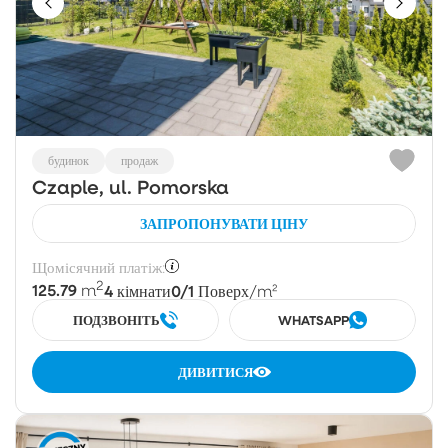
будинок
продаж
Czaple, ul. Pomorska
ЗАПРОПОНУВАТИ ЦІНУ
Щомісячний платіж:
2
125.79
4
0/1
m
кімнати
Поверх
/m²
ПОДЗВОНІТЬ
WHATSAPP
ДИВИТИСЯ