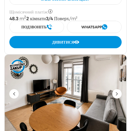
Щомісячний платіж:
2
48.3
2
3/4
m
кімнати
Поверх
/m²
ПОДЗВОНІТЬ
WHATSAPP
ДИВИТИСЯ