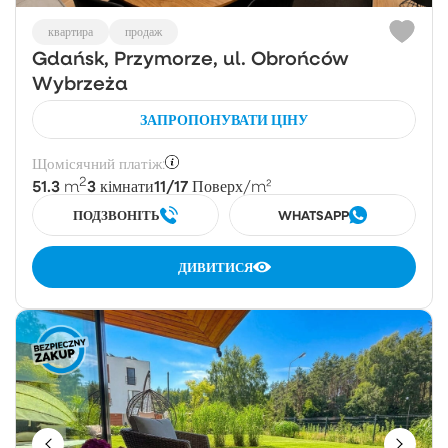
квартира
продаж
Gdańsk, Przymorze, ul. Obrońców
Wybrzeża
ЗАПРОПОНУВАТИ ЦІНУ
Щомісячний платіж:
2
51.3
3
11/17
m
кімнати
Поверх
/m²
ПОДЗВОНІТЬ
WHATSAPP
ДИВИТИСЯ