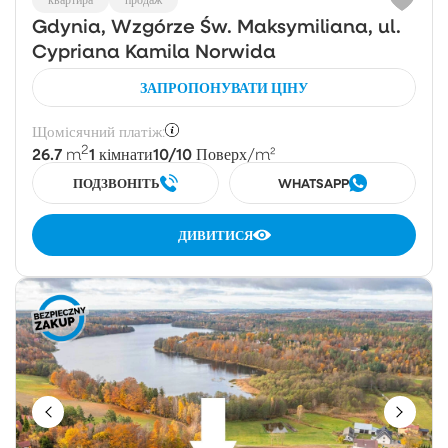
Gdynia, Wzgórze Św. Maksymiliana, ul.
Cypriana Kamila Norwida
ЗАПРОПОНУВАТИ ЦІНУ
Щомісячний платіж:
2
26.7
1
10/10
m
кімнати
Поверх
/m²
ПОДЗВОНІТЬ
WHATSAPP
ДИВИТИСЯ