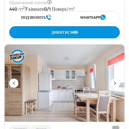
Щомісячний платіж:
2
440
7
0/1
m
кімнати
Поверх
/m²
ПОДЗВОНІТЬ
WHATSAPP
ДИВИТИСЯ
квартира
продаж