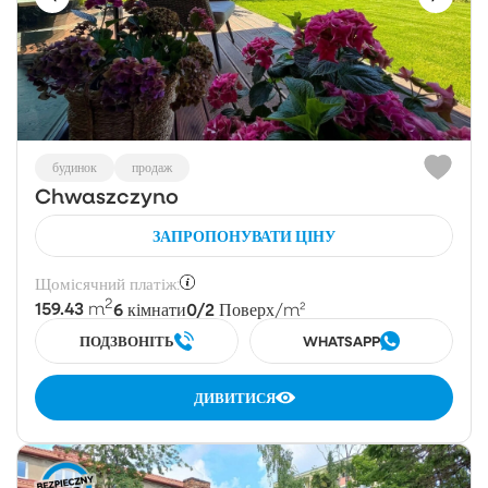
будинок
продаж
Chwaszczyno
ЗАПРОПОНУВАТИ ЦІНУ
Щомісячний платіж:
2
159.43
6
0/2
m
кімнати
Поверх
/m²
ПОДЗВОНІТЬ
WHATSAPP
ДИВИТИСЯ