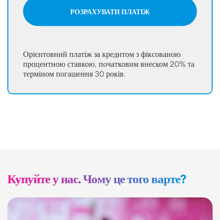
РОЗРАХУВАТИ ПЛАТІЖ
Орієнтовний платіж за кредитом з фіксованою
процентною ставкою, початковим внеском 20% та
терміном погашення 30 років.
Купуйте у нас. Чому це того варте?