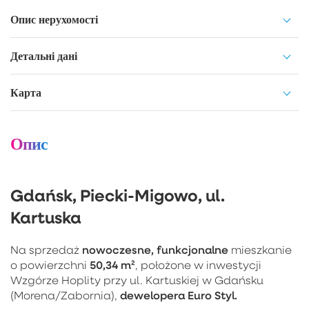
Опис нерухомості
Детальні дані
Карта
Опис
Gdańsk, Piecki-Migowo, ul.
Kartuska
nowoczesne, funkcjonalne
Na sprzedaż
mieszkanie
50,34 m²
o powierzchni
, położone w inwestycji
Wzgórze Hoplity przy ul. Kartuskiej w Gdańsku
dewelopera Euro Styl.
(Morena/Zabornia),