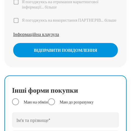
Я погоджуюсь на отримання маркетингової
інформації...
більше
Я погоджуюсь на використання ПАРТНЕРІВ...
більше
Інформаційна клаузула
ВІДПРАВИТИ ПОВІДОМЛЕННЯ
Інші форми покупки
Маю на обмін
Маю до розрахунку