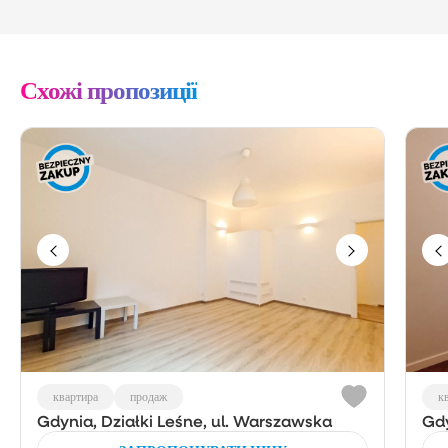
Схожі пропозиції
квартира
продаж
к
Gdynia, Działki Leśne, ul. Warszawska
Gdy