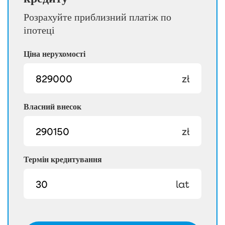
Розрахуйте приблизний платіж по
іпотеці
Ціна нерухомості
zł
Власний внесок
zł
Термін кредитування
lat