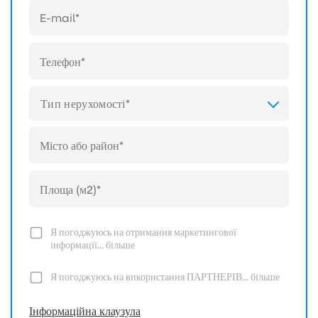
Тип нерухомості*
Я погоджуюсь на отримання маркетингової
інформації...
більше
Я погоджуюсь на використання ПАРТНЕРІВ...
більше
Інформаційна клаузула