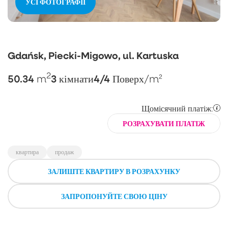
УСІ ФОТОГРАФІЇ
Gdańsk, Piecki-Migowo, ul. Kartuska
2
50.34
3
4/4
m
кімнати
Поверх
/m²
Щомісячний платіж:
РОЗРАХУВАТИ ПЛАТІЖ
квартира
продаж
ЗАЛИШТЕ КВАРТИРУ В РОЗРАХУНКУ
ЗАПРОПОНУЙТЕ СВОЮ ЦІНУ