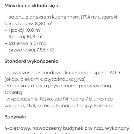
Mieszkanie składa się z:
– salonu z aneksem kuchennym (17,4 m²), szeroki
taras o pow. 8,80 m²
– I pokój 10,0 m²
– II pokój 10,8 m²
– łazienka 4,51 m2
– przedpokój 7,86 m2
Standard wykończenia:
-nowoczesna zabudowa kuchenna + sprzęt AGD
(okap, piekarnik, płyta indukcyjna)
-łazienka z dużym prysznicem i podwieszaną
toaletą
-wyposażenie: łóżko, szafki nocne / biurko (do
wyboru), stół, krzesła, kanapa, lampy, karnisze
Budynek:
4-piętrowy, nowoczesny budynek z windą, wykonany