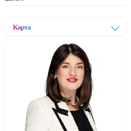
klimatyzacja
–
w standardzie! (tylko na tym piętrze)
ogrzewanie podłogowe
–
w mieszkaniu
Карта
– pomieszczenie warsztatowe dla rowerów w
zabytkowej kamienicy na terenie osiedla
sprzedający wystawia fv-zakup bez PCC
–
Zapraszamy na Prezentację!