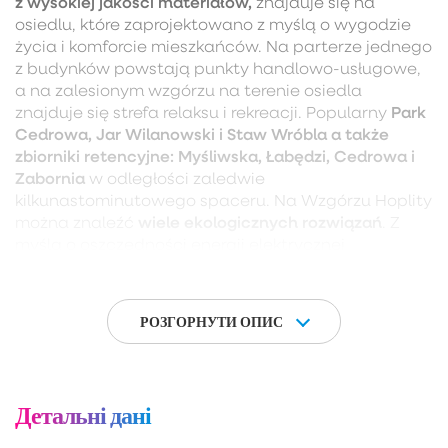
z wysokiej jakości materiałów,
znajduje się na
osiedlu, które zaprojektowano z myślą o wygodzie
życia i komforcie mieszkańców. Na parterze jednego
z budynków powstają punkty handlowo-usługowe,
a na zalesionym wzgórzu na terenie osiedla
Park
znajduje się strefa relaksu i rekreacji. Popularny
Cedrowa, Jar Wilanowski i Staw Wróbla a także
zbiorniki retencyjne: Myśliwska, Łabędzi, Cedrowa i
Zabornia
w odległości zaledwie
kilkunastominutowego spaceru. Na Wzgórzu Hoplity
wiele ekologicznych rozwiązań
można znaleźć
. Z
myślą o oszczędności energii elektrycznej
zaprojektowano panele fotowoltaiczne zasilające
części wspólne. Wybrane miejsca w hali garażowej
zostaną wyposażone w gniazda elektryczne.
РОЗГОРНУТИ ОПИС
strzeżone i monitorowane.
Osiedle jest
Lokalizacja:
obwodnicy
– szybki dojazd do centrum oraz do
Детальні дані
Trójmiasta (10 min)