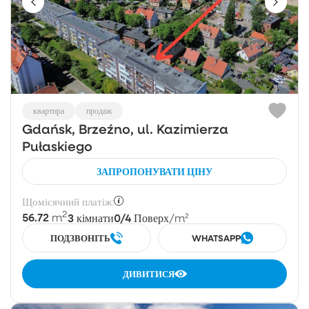
квартира
продаж
Gdańsk, Brzeźno, ul. Kazimierza
Pułaskiego
ЗАПРОПОНУВАТИ ЦІНУ
Щомісячний платіж:
2
56.72
3
0/4
m
кімнати
Поверх
/m²
ПОДЗВОНІТЬ
WHATSAPP
ДИВИТИСЯ