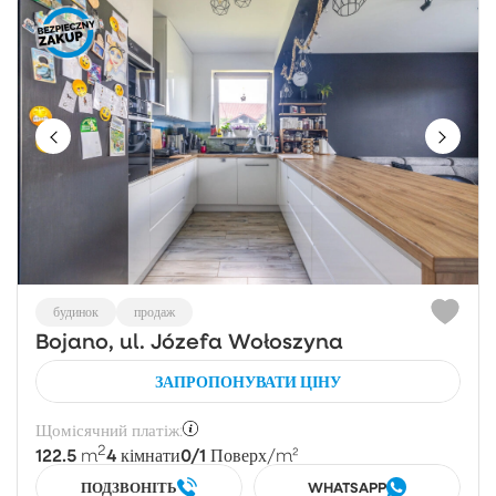
будинок
продаж
Bojano, ul. Józefa Wołoszyna
ЗАПРОПОНУВАТИ ЦІНУ
Щомісячний платіж:
2
122.5
4
0/1
m
кімнати
Поверх
/m²
ПОДЗВОНІТЬ
WHATSAPP