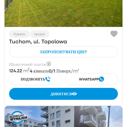
будинок
продаж
Tuchom, ul. Topolowa
ЗАПРОПОНУВАТИ ЦІНУ
Щомісячний платіж:
2
124.22
4
0/1
m
кімнати
Поверх
/m²
ПОДЗВОНІТЬ
WHATSAPP
ДИВИТИСЯ