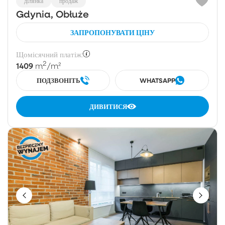
ділянка
продаж
Gdynia, Obłuże
ЗАПРОПОНУВАТИ ЦІНУ
Щомісячний платіж:
2
1409
m
/m²
ПОДЗВОНІТЬ
WHATSAPP
ДИВИТИСЯ