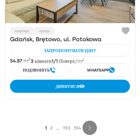
квартира
оренда
Gdańsk, Brętowo, ul. Potokowa
ЗАПРОПОНУВАТИ ЦІНУ
2
54.87
3
1/1
m
кімнати
Поверх
/m²
ПОДЗВОНІТЬ
WHATSAPP
ДИВИТИСЯ
1
2
...
193
194