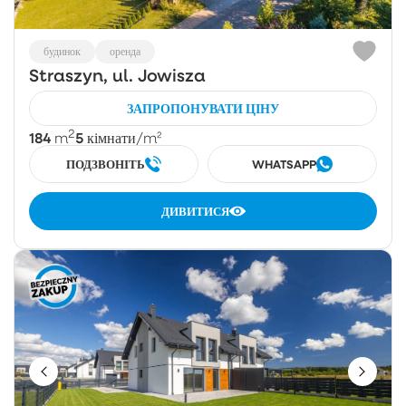
будинок
оренда
Straszyn, ul. Jowisza
ЗАПРОПОНУВАТИ ЦІНУ
2
184
5
m
кімнати
/m²
ПОДЗВОНІТЬ
WHATSAPP
ДИВИТИСЯ