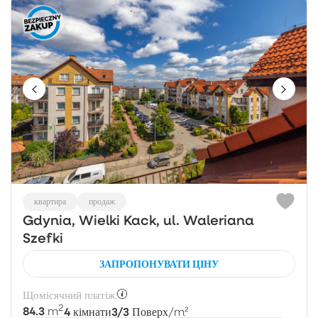
квартира
продаж
Gdynia, Wielki Kack, ul. Waleriana
Szefki
ЗАПРОПОНУВАТИ ЦІНУ
Щомісячний платіж:
2
84.3
4
3/3
m
кімнати
Поверх
/m²