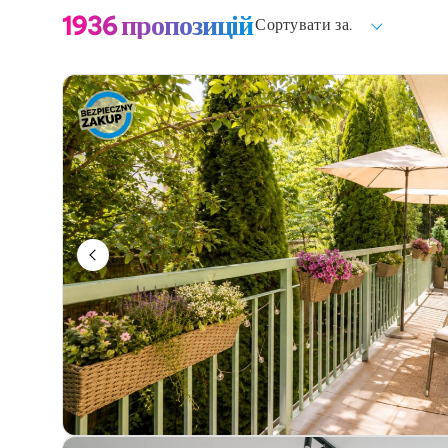
1936
пропозицій
Сортувати за.
Виберіть
Форма власності
Виберіть
Рік будівництва
Ключові слова / номер пропозиції