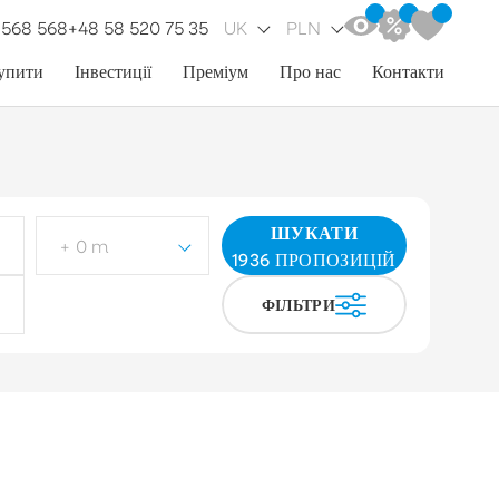
 568 568
+48 58 520 75 35
UK
PLN
упити
Інвестиції
Преміум
Про нас
Контакти
ШУКАТИ
+ 0 m
1936
ПРОПОЗИЦІЙ
ФІЛЬТРИ
п ділянки
Виберіть
инок