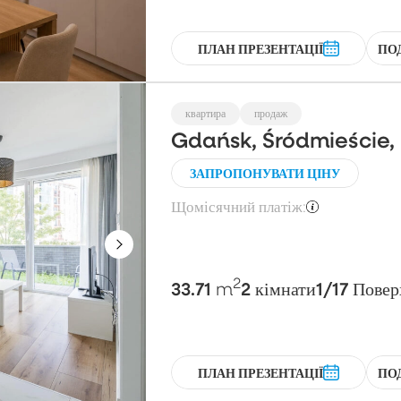
ПЛАН ПРЕЗЕНТАЦІЇ
ПО
квартира
продаж
Gdańsk, Śródmieście,
ЗАПРОПОНУВАТИ ЦІНУ
Щомісячний платіж:
2
33.71
2
1/17
m
кімнати
Повер
ПЛАН ПРЕЗЕНТАЦІЇ
ПО