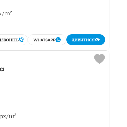
х
/m²
ДЗВОНІТЬ
WHATSAPP
ДИВИТИСЯ
wa
рх
/m²