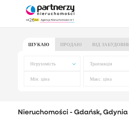
ШУКАЮ
ПРОДАЮ
ВІД ЗАБУДОВН
Нерухомість
Транзакція
Тип будівлі
Nieruchomości - Gdańsk, Gdynia
Виберіть
Тип комерції