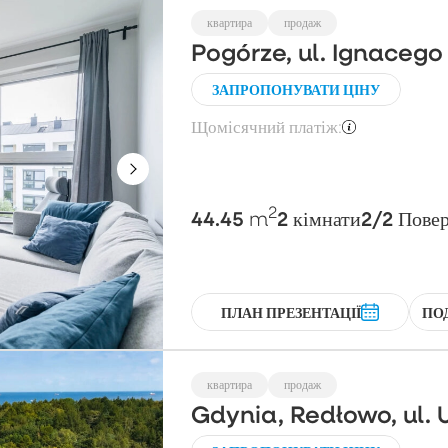
квартира
продаж
Pogórze, ul. Ignaceg
ЗАПРОПОНУВАТИ ЦІНУ
Щомісячний платіж:
2
44.45
2
2/2
m
кімнати
Пове
ПЛАН ПРЕЗЕНТАЦІЇ
ПО
квартира
продаж
Gdynia, Redłowo, ul. 