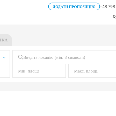
+48 798
ДОДАТИ ПРОПОЗИЦІЮ
К
ИКА
Тип будівлі
Ти
Виберіть
Тип гаража
Р