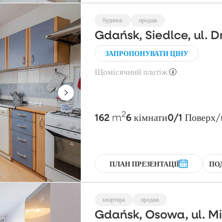
будинок
продаж
Gdańsk, Siedlce, ul. 
ЗАПРОПОНУВАТИ ЦІНУ
Щомісячний платіж:
2
162
6
0/1
m
кімнати
Поверх
/
ПЛАН ПРЕЗЕНТАЦІЇ
ПО
квартира
продаж
Gdańsk, Osowa, ul. 