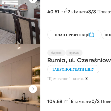
2
40.61
2
3/3
m
кімнати
Повер
ПЛАН ПРЕЗЕНТАЦІЇ
ПО
будинок
продаж
Rumia, ul. Czereśnio
ЗАПРОПОНУВАТИ ЦІНУ
Щомісячний платіж:
2
104.68
6
0/2
m
кімнати
Пове