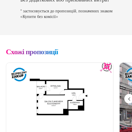
* застосовується до пропозицій, позначених знаком
«Купити без комісії»
Схожі пропозиції