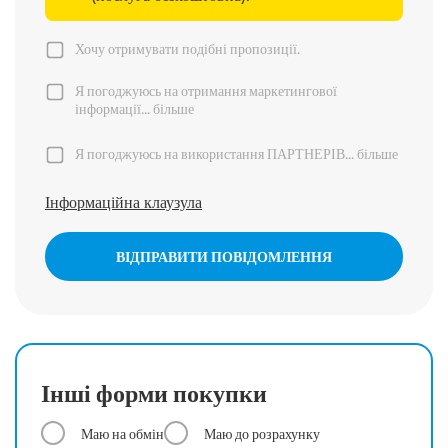
Хочу отримувати подібні пропозиції.
Я погоджуюсь на отримання маркетингової
інформації...
більше
Я погоджуюсь на використання ПАРТНЕРІВ...
більше
Інформаційна клаузула
ВІДПРАВИТИ ПОВІДОМЛЕННЯ
Інші форми покупки
Маю на обмін
Маю до розрахунку