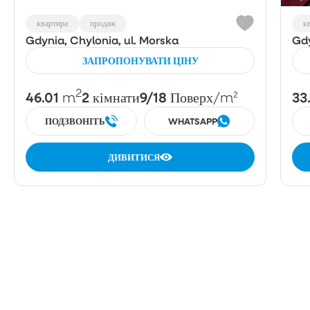
квартира
продаж
к
Gdynia, Chylonia, ul. Morska
Gdy
ЗАПРОПОНУВАТИ ЦІНУ
2
46.01
2
9/18
33
m
кімнати
Поверх
/m²
ПОДЗВОНІТЬ
WHATSAPP
ДИВИТИСЯ