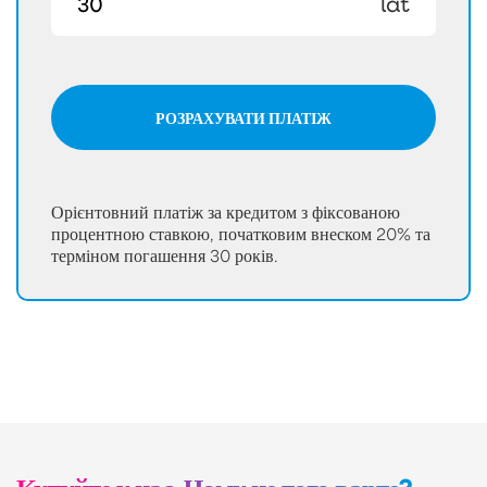
lat
РОЗРАХУВАТИ ПЛАТІЖ
Орієнтовний платіж за кредитом з фіксованою
процентною ставкою, початковим внеском 20% та
терміном погашення 30 років.