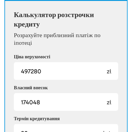
Калькулятор розстрочки
кредиту
Розрахуйте приблизний платіж по
іпотеці
Ціна нерухомості
zł
Власний внесок
zł
Термін кредитування