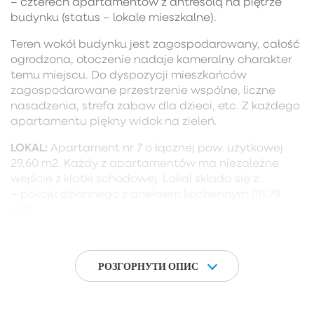
– czterech apartamentów z antresolą na piętrze
budynku (status – lokale mieszkalne).
Teren wokół budynku jest zagospodarowany, całość
ogrodzona, otoczenie nadaje kameralny charakter
temu miejscu. Do dyspozycji mieszkańców
zagospodarowane przestrzenie wspólne, liczne
nasadzenia, strefa zabaw dla dzieci, etc. Z każdego
apartamentu piękny widok na zieleń.
LOKAL:
Apartament nr 7 o łącznej pow. użytkowej
29,60 m2. Każdy z apartamentów ma niezależne
wejście z klatki schodowej. Lokal składa się z:
– pokoju dziennego z aneksem kuchennym (18,79
m2),
– łazienki (2,61 m2),
– antresoli z oknem dachowym o powierzchni
całkowitej 13,75 m2, powierzchni użytkowej 4,10 m2,
РОЗГОРНУТИ ОПИС
– zadaszonego balkonu (3,80 m2).
DODATKOWO
do apartamentu przynależy:
– prywatne miejsce parkingowe dodatkowo płatne