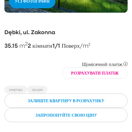
УСІ ФОТОГРАФІЇ
Dębki, ul. Zakonna
2
35.15
2
1/1
m
кімнати
Поверх
/m²
Щомісячний платіж:
РОЗРАХУВАТИ ПЛАТІЖ
квартира
продаж
ЗАЛИШТЕ КВАРТИРУ В РОЗРАХУНКУ
ЗАПРОПОНУЙТЕ СВОЮ ЦІНУ