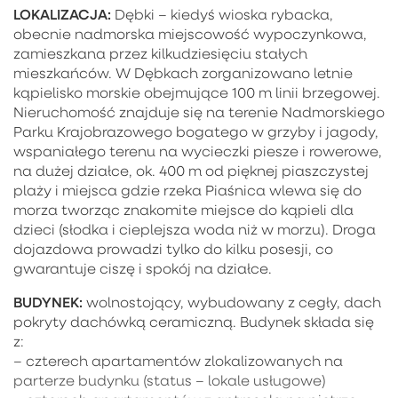
LOKALIZACJA:
Dębki – kiedyś wioska rybacka,
obecnie nadmorska miejscowość wypoczynkowa,
zamieszkana przez kilkudziesięciu stałych
mieszkańców. W Dębkach zorganizowano letnie
kąpielisko morskie obejmujące 100 m linii brzegowej.
Nieruchomość znajduje się na terenie Nadmorskiego
Parku Krajobrazowego bogatego w grzyby i jagody,
wspaniałego terenu na wycieczki piesze i rowerowe,
na dużej działce, ok. 400 m od pięknej piaszczystej
plaży i miejsca gdzie rzeka Piaśnica wlewa się do
morza tworząc znakomite miejsce do kąpieli dla
dzieci (słodka i cieplejsza woda niż w morzu). Droga
dojazdowa prowadzi tylko do kilku posesji, co
gwarantuje ciszę i spokój na działce.
BUDYNEK:
wolnostojący, wybudowany z cegły, dach
pokryty dachówką ceramiczną. Budynek składa się
z:
– czterech apartamentów zlokalizowanych na
parterze budynku (status – lokale usługowe)