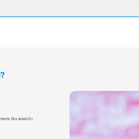
е?
пити без комісії»