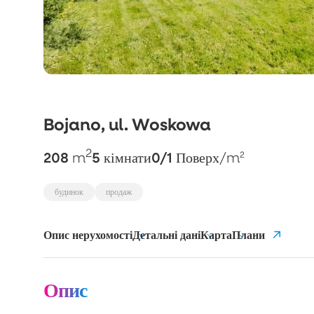
Bojano, ul. Woskowa
2
208
5
0/1
m
кімнати
Поверх
/m²
будинок
продаж
Опис нерухомості
Детальні дані
Карта
Плани
Опис