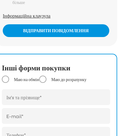
більше
Інформаційна клаузула
ВІДПРАВИТИ ПОВІДОМЛЕННЯ
Інші форми покупки
Маю на обмін
Маю до розрахунку