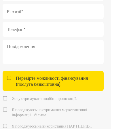
Перевірте можливості фінансування
(послуга безкоштовна).
Хочу отримувати подібні пропозиції.
Я погоджуюсь на отримання маркетингової
інформації...
більше
Я погоджуюсь на використання ПАРТНЕРІВ...