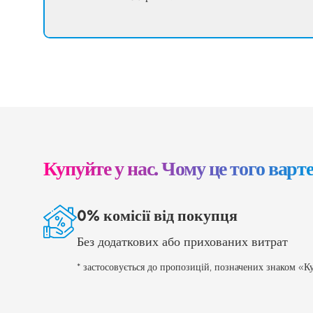
Купуйте у нас. Чому це того варт
0% комісії від покупця
Без додаткових або прихованих витрат
* застосовується до пропозицій, позначених знаком «Ку