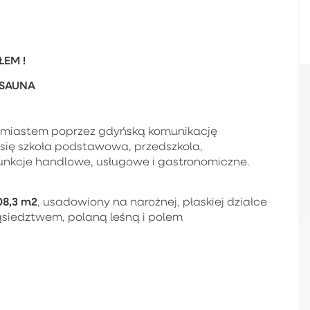
EM !
 SAUNA
ójmiastem poprzez gdyńską komunikację
się szkoła podstawowa, przedszkola,
funkcje handlowe, usługowe i gastronomiczne.
08,3 m2
, usadowiony na narożnej, płaskiej działce
siedztwem, polaną leśną i polem