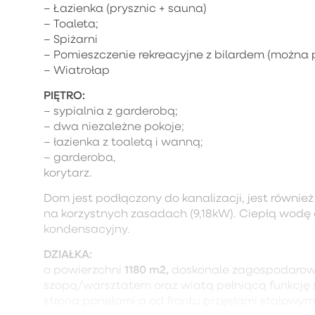
– Łazienka (prysznic + sauna)
– Toaleta;
– Spiżarni
– Pomieszczenie rekreacyjne z bilardem (można 
– Wiatrołap
PIĘTRO:
– sypialnia z garderobą;
– dwa niezależne pokoje;
– łazienka z toaletą i wanną;
– garderoba,
korytarz.
Dom jest podłączony do kanalizacji, jest równi
na korzystnych zasadach (9,18kW). Ciepłą wod
kondensacyjny.
DZIAŁKA:
1180 m2,
o powierzchni
doskonale zagospodarowa
szopą/warsztatem oraz wiatą pełniącą funkcję s
strona panelami a od frontu przęsłami stalowym