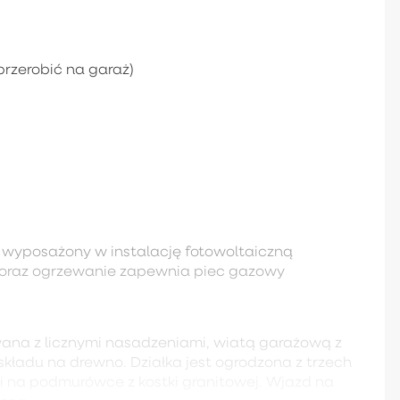
przerobić na garaż)
eż wyposażony w instalację fotowoltaiczną
ę oraz ogrzewanie zapewnia piec gazowy
na z licznymi nasadzeniami, wiatą garażową z
kładu na drewno. Działka jest ogrodzona z trzech
i na podmurówce z kostki granitowej. Wjazd na