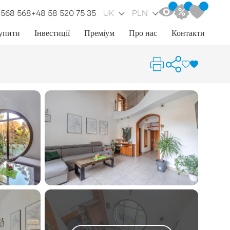
 568 568
+48 58 520 75 35
UK
PLN
упити
Інвестиції
Преміум
Про нас
Контакти