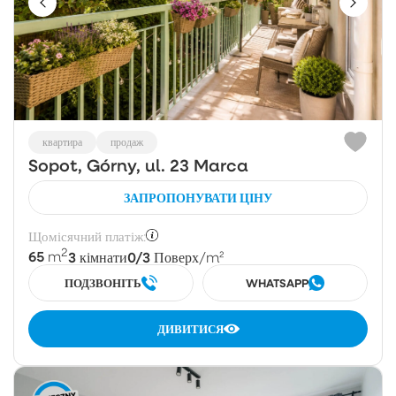
квартира
продаж
Sopot, Górny, ul. 23 Marca
ЗАПРОПОНУВАТИ ЦІНУ
Щомісячний платіж:
2
65
3
0/3
m
кімнати
Поверх
/m²
ПОДЗВОНІТЬ
WHATSAPP
ДИВИТИСЯ