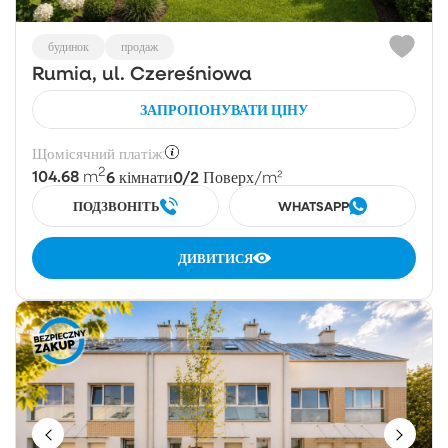
будинок
продаж
Rumia, ul. Czereśniowa
ЗАПРОПОНУВАТИ ЦІНУ
Щомісячний платіж:
2
104.68
6
0/2
m
кімнати
Поверх
/m²
ПОДЗВОНІТЬ
WHATSAPP
ДИВИТИСЯ