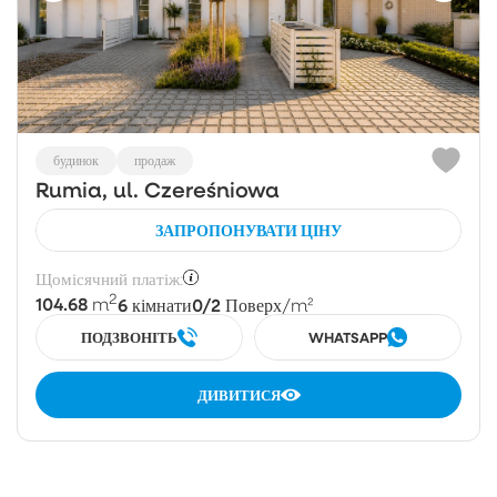
будинок
продаж
Rumia, ul. Czereśniowa
ЗАПРОПОНУВАТИ ЦІНУ
Щомісячний платіж:
2
104.68
6
0/2
m
кімнати
Поверх
/m²
ПОДЗВОНІТЬ
WHATSAPP
ДИВИТИСЯ