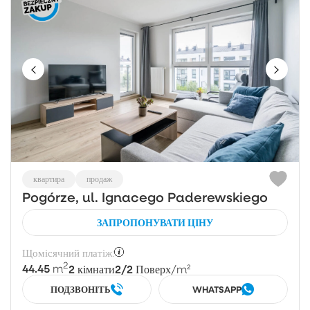
квартира
продаж
Pogórze, ul. Ignacego Paderewskiego
ЗАПРОПОНУВАТИ ЦІНУ
Щомісячний платіж:
2
44.45
2
2/2
m
кімнати
Поверх
/m²
ПОДЗВОНІТЬ
WHATSAPP