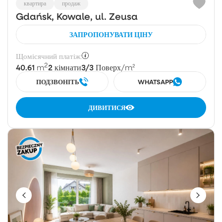
квартира
продаж
Gdańsk, Kowale, ul. Zeusa
ЗАПРОПОНУВАТИ ЦІНУ
Щомісячний платіж:
2
40.61
2
3/3
m
кімнати
Поверх
/m²
ПОДЗВОНІТЬ
WHATSAPP
ДИВИТИСЯ