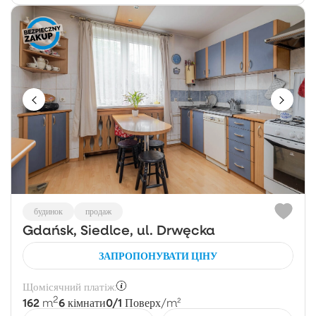
будинок
продаж
Gdańsk, Siedlce, ul. Drwęcka
ЗАПРОПОНУВАТИ ЦІНУ
Щомісячний платіж:
2
162
6
0/1
m
кімнати
Поверх
/m²