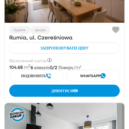
будинок
продаж
Rumia, ul. Czereśniowa
ЗАПРОПОНУВАТИ ЦІНУ
Щомісячний платіж:
2
104.68
6
0/2
m
кімнати
Поверх
/m²
ПОДЗВОНІТЬ
WHATSAPP
ДИВИТИСЯ