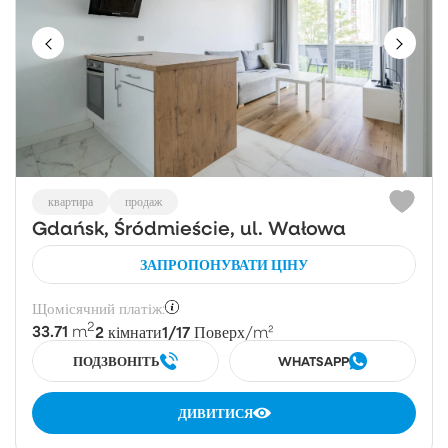
квартира
продаж
Gdańsk, Śródmieście, ul. Wałowa
ЗАПРОПОНУВАТИ ЦІНУ
Щомісячний платіж:
2
33.71
2
1/17
m
кімнати
Поверх
/m²
ПОДЗВОНІТЬ
WHATSAPP
ДИВИТИСЯ