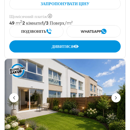
ЗАПРОПОНУВАТИ ЦІНУ
Щомісячний платіж:
2
49
2
1/3
m
кімнати
Поверх
/m²
ПОДЗВОНІТЬ
WHATSAPP
ДИВИТИСЯ