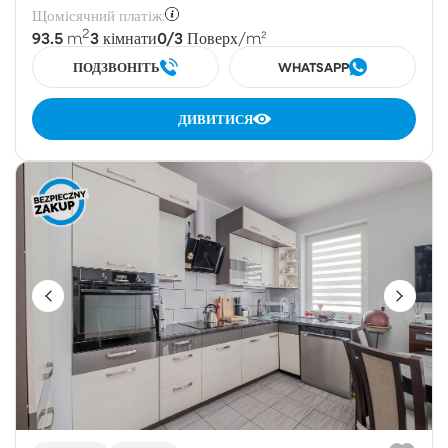
Щомісячний платіж:
2
93.5
3
0/3
m
кімнати
Поверх
/m²
ПОДЗВОНІТЬ
WHATSAPP
ДИВИТИСЯ