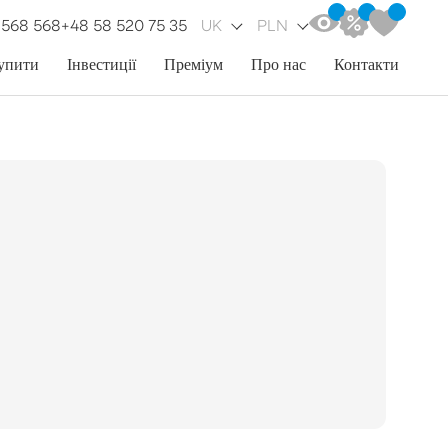
 568 568
+48 58 520 75 35
UK
PLN
упити
Інвестиції
Преміум
Про нас
Контакти