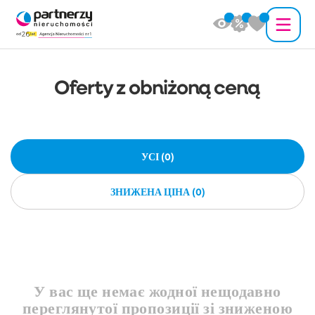
Oferty z obniżoną ceną
УСІ (
0
)
ЗНИЖЕНА ЦІНА (
0
)
У вас ще немає жодної нещодавно
переглянутої пропозиції зі зниженою